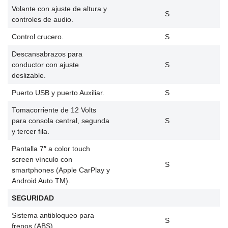
Volante con ajuste de altura y
S
controles de audio.
Control crucero.
S
Descansabrazos para
conductor con ajuste
S
deslizable.
Puerto USB y puerto Auxiliar.
S
Tomacorriente de 12 Volts
para consola central, segunda
S
y tercer fila.
Pantalla 7″ a color touch
screen vínculo con
S
smartphones (Apple CarPlay y
Android Auto TM).
SEGURIDAD
Sistema antibloqueo para
S
frenos (ABS).