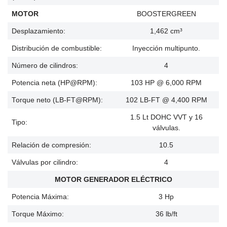
MOTOR
BOOSTERGREEN
Desplazamiento:
1,462 cm³
Distribución de combustible:
Inyección multipunto.
Número de cilindros:
4
Potencia neta (HP@RPM):
103 HP @ 6,000 RPM
Torque neto (LB-FT@RPM):
102 LB-FT @ 4,400 RPM
1.5 Lt DOHC VVT y 16
Tipo:
válvulas.
Relación de compresión:
10.5
Válvulas por cilindro:
4
MOTOR GENERADOR ELÉCTRICO
Potencia Máxima:
3 Hp
Torque Máximo:
36 lb/ft