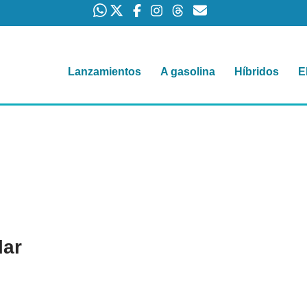
Lanzamientos
A gasolina
Híbridos
E
lar