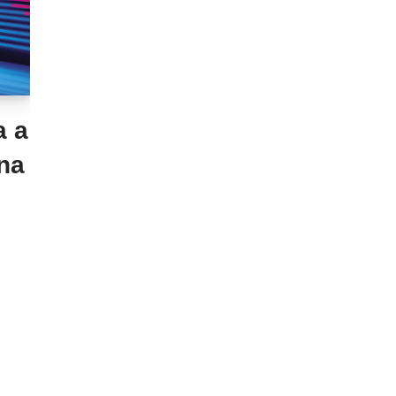
a a
na