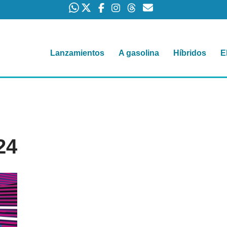
Lanzamientos
A gasolina
Híbridos
E
24