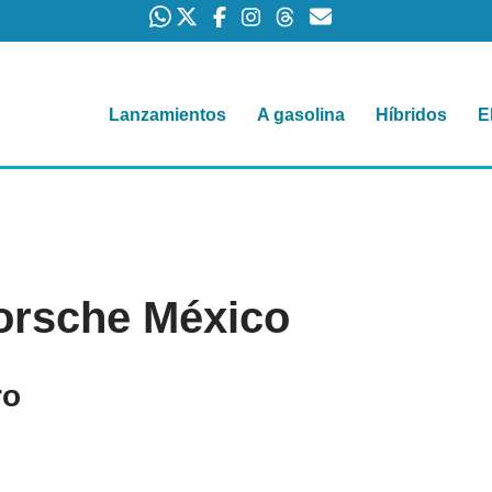
Lanzamientos
A gasolina
Híbridos
E
orsche México
ro