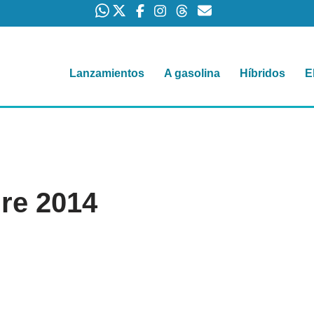
Lanzamientos
A gasolina
Híbridos
E
ure 2014