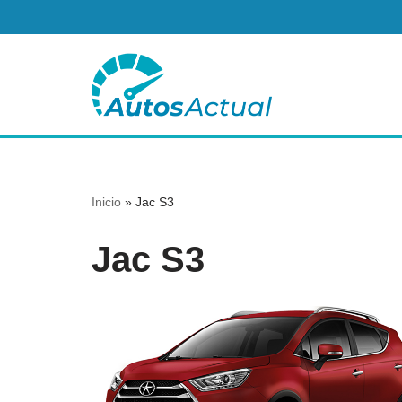
Saltar
al
contenido
Inicio
»
Jac S3
Jac S3