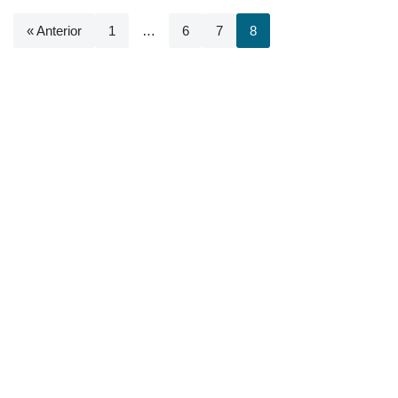
« Anterior
1
…
6
7
8