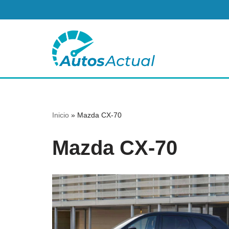
Saltar
al
contenido
Inicio
»
Mazda CX-70
Mazda CX-70