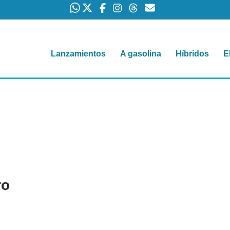
Lanzamientos
A gasolina
Híbridos
E
ro