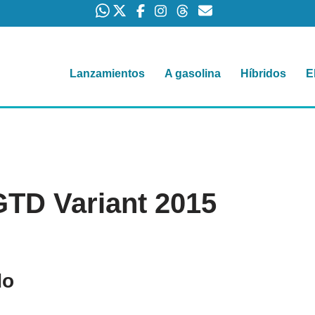
Lanzamientos
A gasolina
Híbridos
E
GTD Variant 2015
do