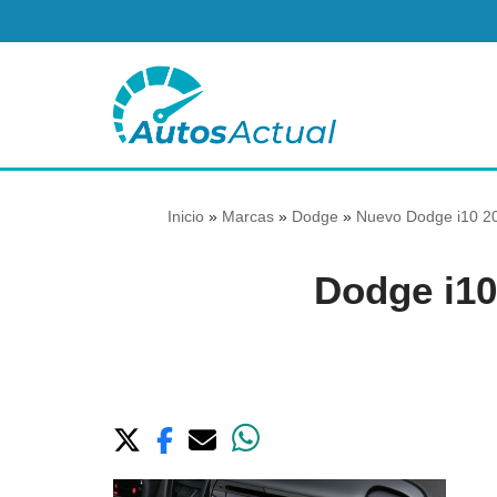
Saltar
al
contenido
Inicio
»
Marcas
»
Dodge
»
Nuevo Dodge i10 20
Dodge i10