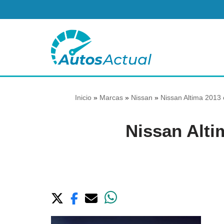
Saltar
al
contenido
Inicio
»
Marcas
»
Nissan
»
Nissan Altima 2013 
Nissan Alti