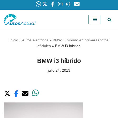
Saltar
al
contenido
Inicio
»
Autos eléctricos
»
BMW i3 híbrido en primeras fotos
oficiales
»
BMW i3 híbrido
BMW i3 híbrido
julio 24, 2013