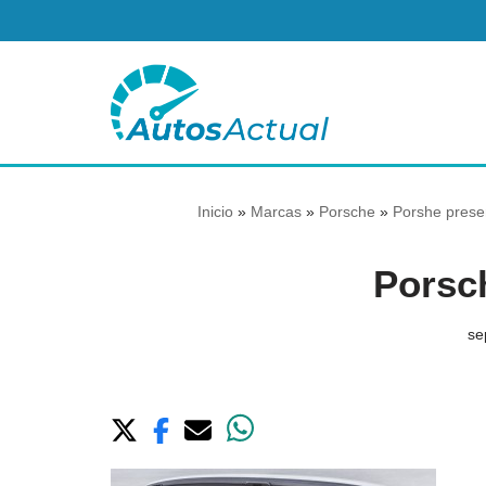
Saltar
al
contenido
Inicio
»
Marcas
»
Porsche
»
Porshe presen
Porsc
se