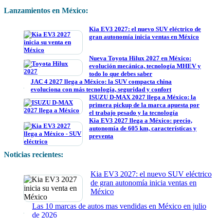
Lanzamientos en México:
Kia EV3 2027: el nuevo SUV eléctrico de
gran autonomía inicia ventas en México
Nueva Toyota Hilux 2027 en México:
evolución mecánica, tecnología MHEV y
todo lo que debes saber
JAC 4 2027 llega a México: la SUV compacta china
evoluciona con más tecnología, seguridad y confort
ISUZU D-MAX 2027 llega a México: la
primera pickup de la marca apuesta por
el trabajo pesado y la tecnología
Kia EV3 2027 llega a México: precio,
autonomía de 605 km, características y
preventa
Noticias recientes:
Kia EV3 2027: el nuevo SUV eléctrico
de gran autonomía inicia ventas en
México
Las 10 marcas de autos mas vendidas en México en julio
de 2026