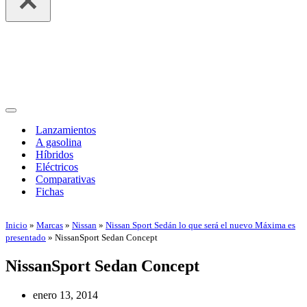
Menú
de
Lanzamientos
navegación
A gasolina
Híbridos
Eléctricos
Comparativas
Fichas
Inicio
»
Marcas
»
Nissan
»
Nissan Sport Sedán lo que será el nuevo Máxima es
presentado
»
NissanSport Sedan Concept
NissanSport Sedan Concept
enero 13, 2014