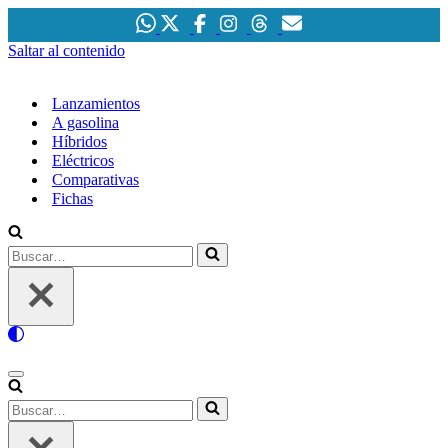
Saltar al contenido
Lanzamientos
A gasolina
Híbridos
Eléctricos
Comparativas
Fichas
Buscar…
Menú
de
Buscar…
navegación