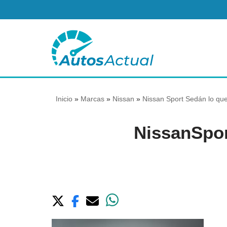
Saltar
al
contenido
Inicio
»
Marcas
»
Nissan
»
Nissan Sport Sedán lo qu
NissanSpo