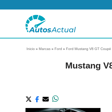
Saltar
al
contenido
Inicio
»
Marcas
»
Ford
»
Ford Mustang V8 GT Coupé B
Mustang V