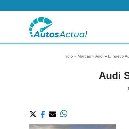
Saltar
al
contenido
Inicio
»
Marcas
»
Audi
»
El nuevo Au
Audi 