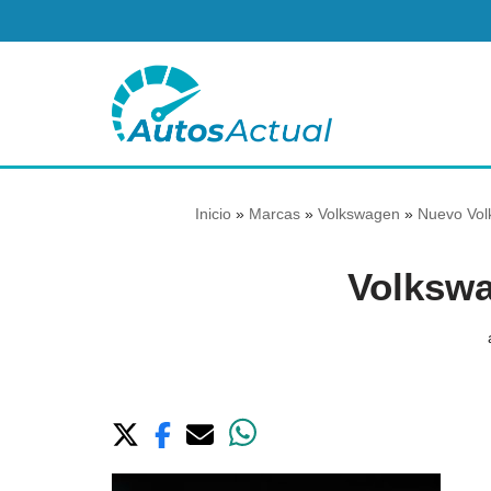
Saltar
al
contenido
Inicio
»
Marcas
»
Volkswagen
»
Nuevo Vol
Volksw