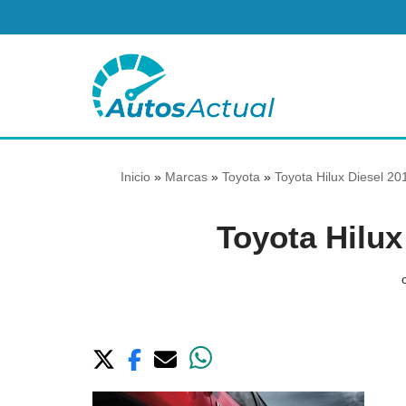
Saltar
al
contenido
Inicio
»
Marcas
»
Toyota
»
Toyota Hilux Diesel 20
Toyota Hilux