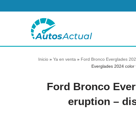
Saltar
al
contenido
Inicio
»
Ya en venta
»
Ford Bronco Everglades 202
Everglades 2024 color v
Ford Bronco Ever
eruption – di