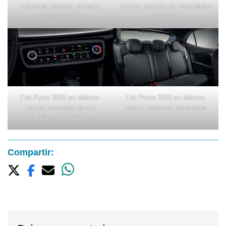
interiores, volante, pantalla,
interior, palanca de velocidades
consola central
automática
Fiat Pulse 2025 en México:
Fiat Pulse 2025 en México:
interior, controles de aire
interior, asientos posteriores
automático, intermitentes
Compartir: