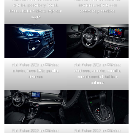
exterior, posterior y lateral,
interiores, volante con
rines, bicolor o bitono, rojo con
controles y cambios
negro
Fiat Pulse 2025 en México:
Fiat Pulse 2025 en México:
exterior, faros LED, parrilla,
interiores, volante, pantalla,
defensa
consola central, tablero,
palanca
Fiat Pulse 2025 en México:
Fiat Pulse 2025 en México: