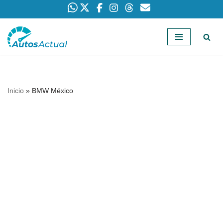
Saltar
al
contenido
Inicio
»
BMW México