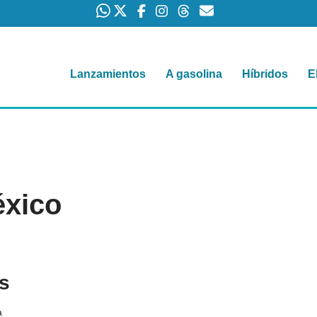
Lanzamientos
A gasolina
Híbridos
E
éxico
s
a