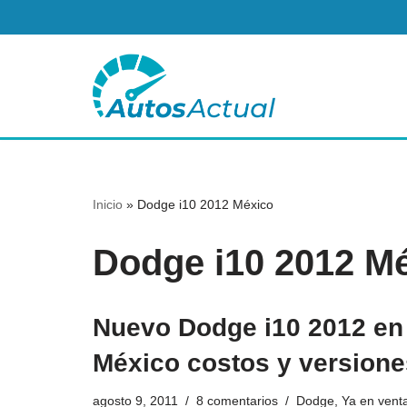
Saltar
al
contenido
Inicio
»
Dodge i10 2012 México
Dodge i10 2012 M
Nuevo Dodge i10 2012 en
México costos y versione
agosto 9, 2011
8 comentarios
Dodge
,
Ya en vent