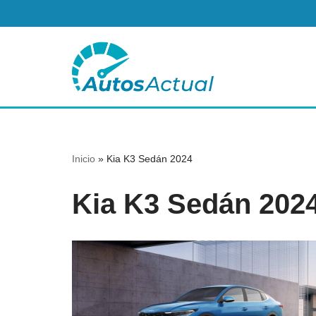
Saltar
al
contenido
Inicio
»
Kia K3 Sedán 2024
Kia K3 Sedán 202