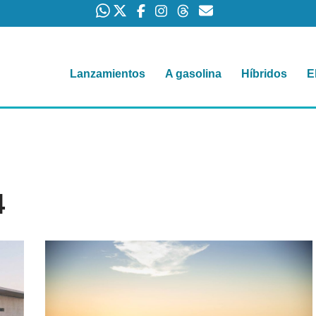
Lanzamientos
A gasolina
Híbridos
E
4