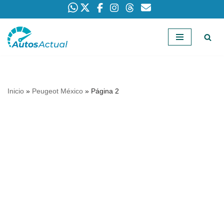
Saltar
al
contenido
Inicio
»
Peugeot México
»
Página 2