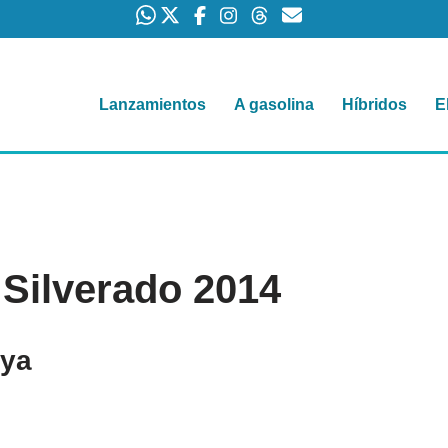
Lanzamientos
A gasolina
Híbridos
E
 Silverado 2014
 ya