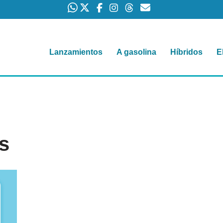
Lanzamientos
A gasolina
Híbridos
E
s