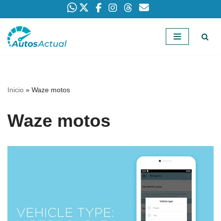
Saltar
al
contenido
Inicio
»
Waze motos
Waze motos