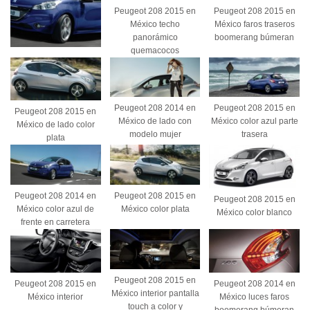
Peugeot 208 2015 en
Peugeot 208 2015 en
México techo
México faros traseros
panorámico
boomerang búmeran
quemacocos
Peugeot 208 2014 en
Peugeot 208 2015 en
Peugeot 208 2015 en
México de lado con
México color azul parte
México de lado color
modelo mujer
trasera
plata
Peugeot 208 2014 en
Peugeot 208 2015 en
Peugeot 208 2015 en
México color azul de
México color plata
México color blanco
frente en carretera
Peugeot 208 2015 en
Peugeot 208 2015 en
Peugeot 208 2014 en
México interior pantalla
México interior
México luces faros
touch a color y
boomerang búmeran