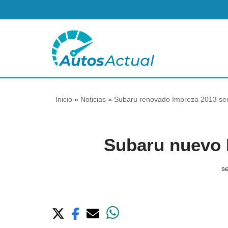
Saltar
al
contenido
Inicio
»
Noticias
»
Subaru renovado Impreza 2013 sed
Subaru nuevo 
s