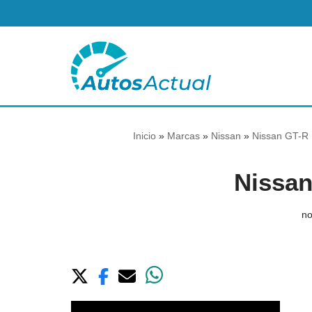
Saltar
al
contenido
Inicio
»
Marcas
»
Nissan
»
Nissan GT-R 
Nissa
no