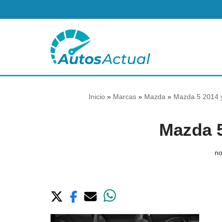
Saltar
al
contenido
Inicio
»
Marcas
»
Mazda
»
Mazda 5 2014 y
Mazda 5
no