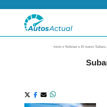
Saltar
al
contenido
Inicio
»
Noticias
»
El nuevo Subaru 
Suba