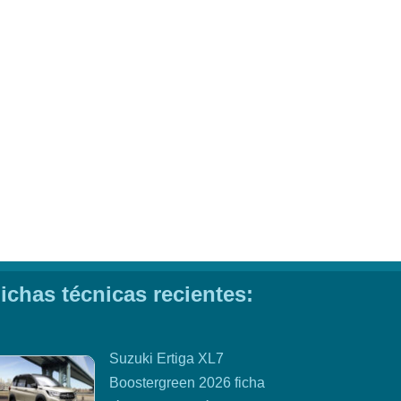
ichas técnicas recientes:
Suzuki Ertiga XL7
Boostergreen 2026 ficha