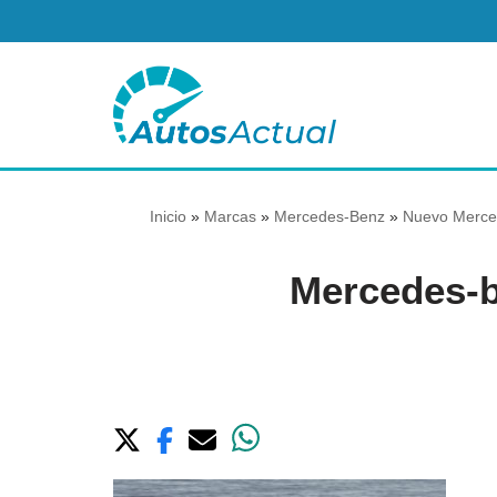
Saltar
al
contenido
Inicio
»
Marcas
»
Mercedes-Benz
»
Nuevo Merced
Mercedes-b