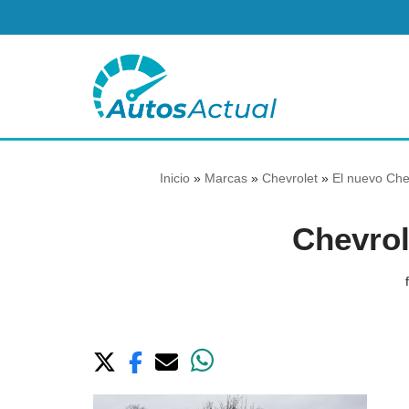
Saltar
al
contenido
Inicio
»
Marcas
»
Chevrolet
»
El nuevo Che
Chevrol