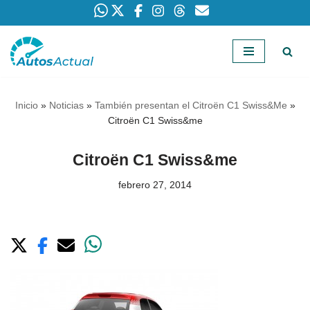
Saltar
al
contenido
Inicio
»
Noticias
»
También presentan el Citroën C1 Swiss&Me
»
Citroën C1 Swiss&me
Citroën C1 Swiss&me
febrero 27, 2014