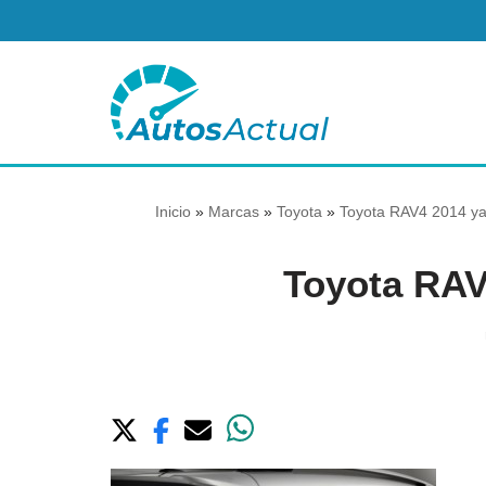
Saltar
al
contenido
Inicio
»
Marcas
»
Toyota
»
Toyota RAV4 2014 ya 
Toyota RAV