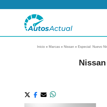
Saltar
al
contenido
Inicio
»
Marcas
»
Nissan
»
Especial: Nuevo Ni
Nissan