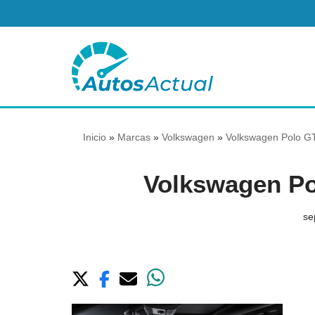
Saltar
al
contenido
Inicio
»
Marcas
»
Volkswagen
»
Volkswagen Polo GT
Volkswagen Po
se