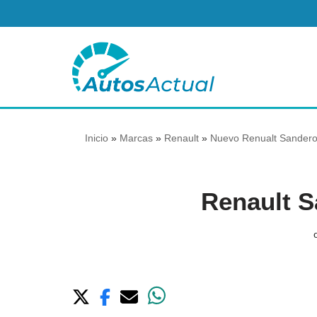
Saltar
al
contenido
Inicio
»
Marcas
»
Renault
»
Nuevo Renualt Sandero 
Renault 