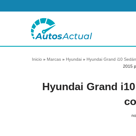
Saltar
al
contenido
Inicio
»
Marcas
»
Hyundai
»
Hyundai Grand i10 Sedán
2015 p
Hyundai Grand i10
co
no