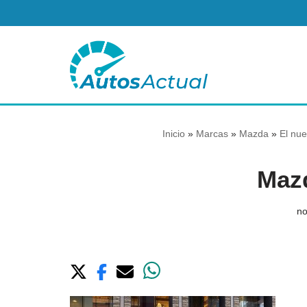
Saltar
al
contenido
Inicio
»
Marcas
»
Mazda
»
El nu
Maz
no