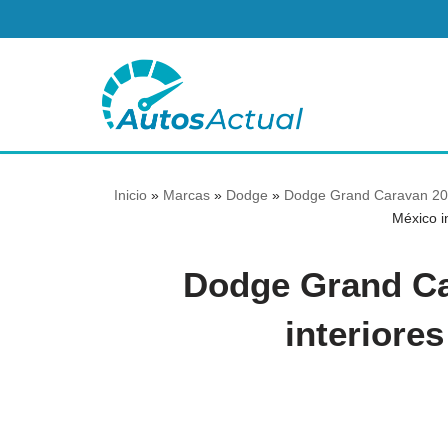
Saltar
al
contenido
Inicio
»
Marcas
»
Dodge
»
Dodge Grand Caravan 201
México in
Dodge Grand Ca
interiores