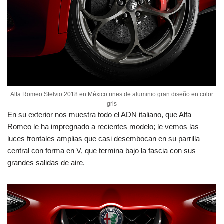
Alfa Romeo Stelvio 2018 en México rines de aluminio gran diseño en color
gris
En su exterior nos muestra todo el ADN italiano, que Alfa
Romeo le ha impregnado a recientes modelo; le vemos las
luces frontales amplias que casi desembocan en su parrilla
central con forma en V, que termina bajo la fascia con sus
grandes salidas de aire.