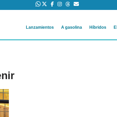
Lanzamientos
A gasolina
Híbridos
E
nir