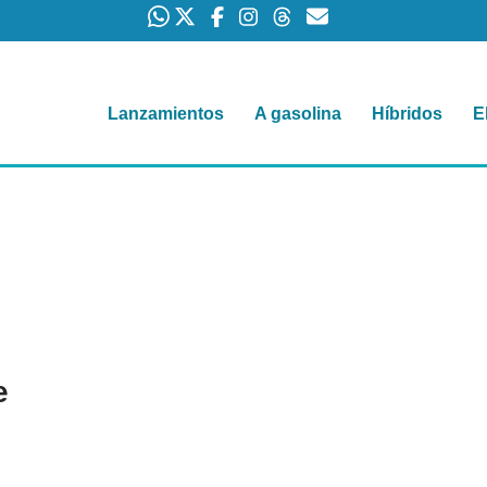
Lanzamientos
A gasolina
Híbridos
E
e