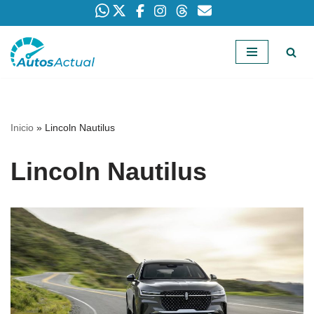
Saltar
al
contenido
Inicio
»
Lincoln Nautilus
Lincoln Nautilus