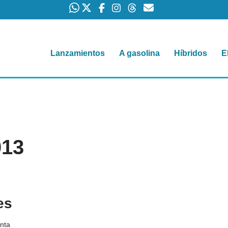
Lanzamientos
A gasolina
Híbridos
E
013
es
nta